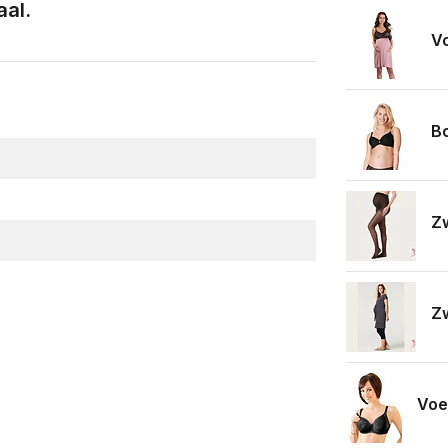
aal.
Vo
Bo
Zw
Zw
Voe