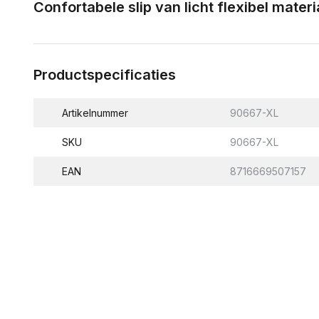
Confortabele slip van licht flexibel materi
Productspecificaties
Artikelnummer
90667-XL
SKU
90667-XL
EAN
8716669507157