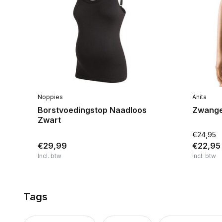
Noppies
Anita
Borstvoedingstop Naadloos
Zwange
Zwart
€24,95
€29,99
€22,95
Incl. btw
Incl. btw
Tags