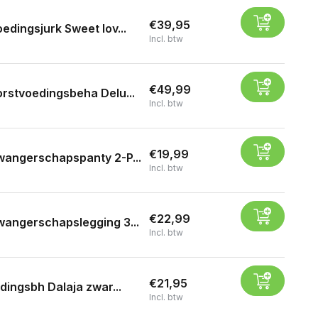
€39,95
edingsjurk Sweet lov...
Incl. btw
€49,99
rstvoedingsbeha Delu...
Incl. btw
€19,99
angerschapspanty 2-P...
Incl. btw
€22,99
angerschapslegging 3...
Incl. btw
€21,95
dingsbh Dalaja zwar...
Incl. btw