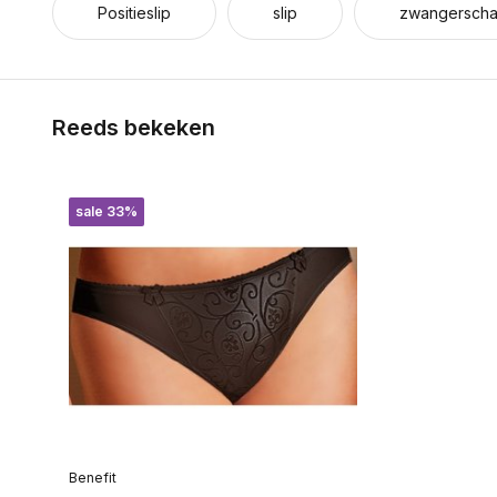
Positieslip
slip
zwangerschap
Reeds bekeken
sale 33%
Benefit