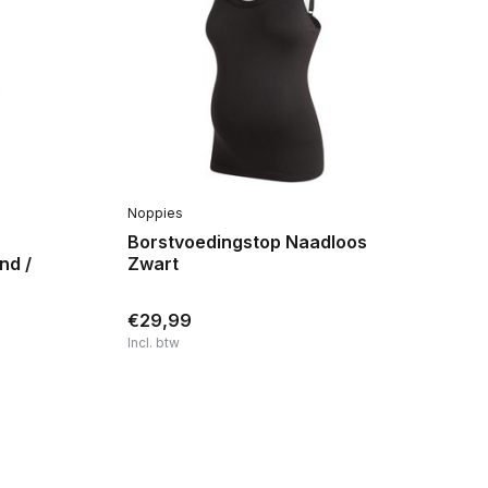
Noppies
Ani
Borstvoedingstop Naadloos
Zw
nd /
Zwart
€2
€29,99
€
Incl. btw
Inc