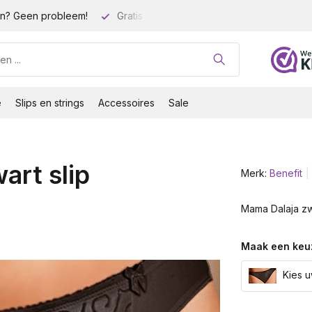
n? Geen probleem!
Gratis verzending vanaf 35 euro!
Gro
e
Slips en strings
Accessoires
Sale
art slip
Merk:
Benefit
Mama Dalaja zwa
Maak een keu
Kies u