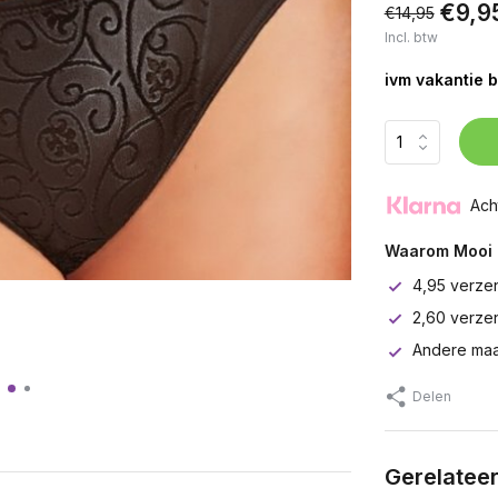
€9,9
€14,95
Incl. btw
ivm vakantie b
Ach
Waarom Mooi 
4,95 verze
2,60 verze
Andere maa
Delen
Gerelatee