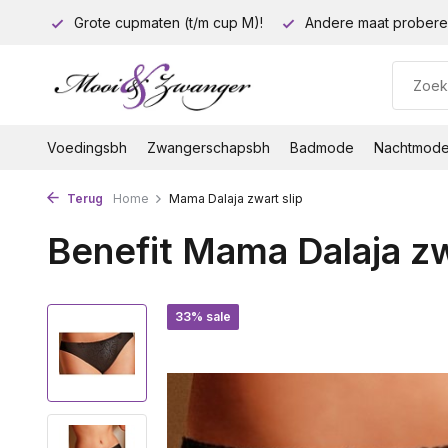
euro!
Grote cupmaten (t/m cup M)!
Andere maat probere
Voedingsbh
Zwangerschapsbh
Badmode
Nachtmod
Terug
Home
Mama Dalaja zwart slip
Benefit Mama Dalaja zw
33% sale