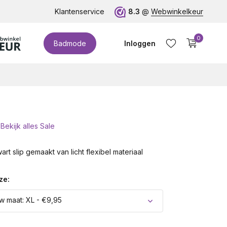
te cupmaten (t/m cup M)!
Klantenservice
8.3
@
Webwinkelkeur
0
Badmode
Inloggen
Bekijk alles Sale
Account aanmaken
rt slip gemaakt van licht flexibel materiaal
ze:
w maat: XL - €9,95