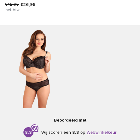
€42,95
€26,95
Incl. btw
Beoordeeld met
8.3
Wij scoren een
8.3
op
Webwinkelkeur