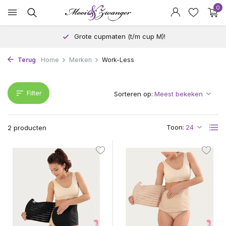
0
Grote cupmaten (t/m cup M)!
Terug
Home
Merken
Work-Less
Filter
Sorteren op:
Toon:
2 producten