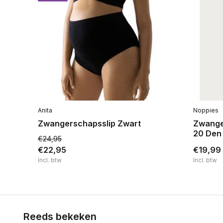
Anita
Noppies
Zwangerschapsslip Zwart
Zwange
20 Den
€24,95
€22,95
€19,99
Incl. btw
Incl. btw
Reeds bekeken