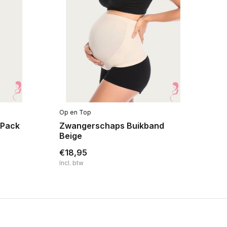
Op en Top
Ani
-Pack
Zwangerschaps Buikband
Zw
Beige
€2
€18,95
€2
Incl. btw
Inc