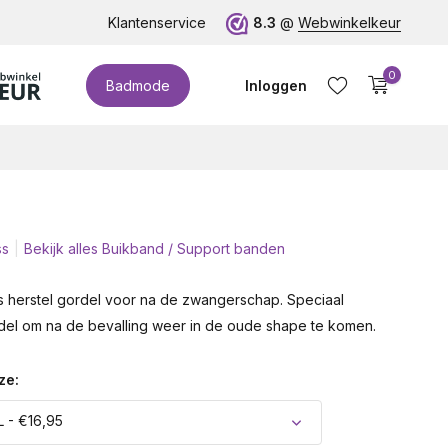
te cupmaten (t/m cup M)!
Klantenservice
8.3
@
Webwinkelkeur
0
Badmode
Inloggen
ss
Bekijk alles Buikband / Support banden
Account aanmaken
herstel gordel voor na de zwangerschap. Speciaal
el om na de bevalling weer in de oude shape te komen.
ze:
L - €16,95