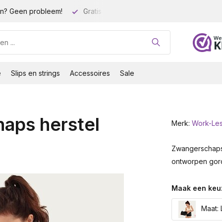
n? Geen probleem!
Gratis verzending vanaf 35 euro!
Gro
e
Slips en strings
Accessoires
Sale
aps herstel
Merk:
Work-Le
Zwangerschaps 
ontworpen gord
Maak een keu
Maat: 