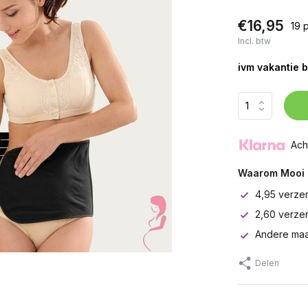
€16,95
19 
Incl. btw
ivm vakantie b
Ach
Waarom Mooi 
4,95 verze
2,60 verze
Andere maa
Delen