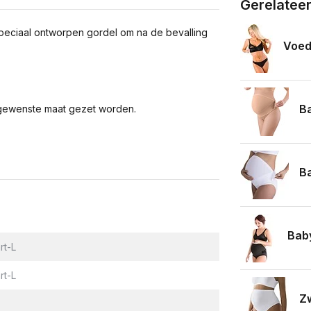
Gerelatee
eciaal ontworpen gordel om na de bevalling
Voed
Ba
 gewenste maat gezet worden.
Ba
Bab
rt-L
rt-L
Z