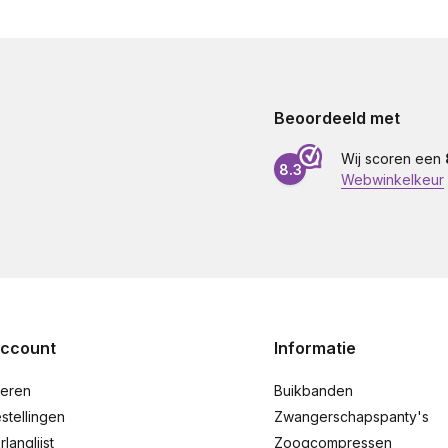
Beoordeeld met
Wij scoren een
8.3
Webwinkelkeur
account
Informatie
reren
Buikbanden
stellingen
Zwangerschapspanty's
rlanglijst
Zoogcompressen