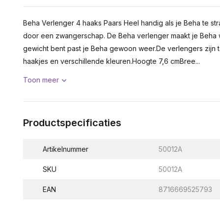
Beha Verlenger 4 haaks Paars Heel handig als je Beha te st
door een zwangerschap. De Beha verlenger maakt je Beha 
gewicht bent past je Beha gewoon weer.De verlengers zijn te
haakjes en verschillende kleuren.Hoogte 7,6 cmBree...
Toon meer
Productspecificaties
Artikelnummer
50012A
SKU
50012A
EAN
8716669525793