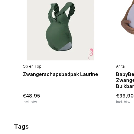
Op en Top
Anita
Zwangerschapsbadpak Laurine
BabyBe
Zwange
Buikba
€48,95
€39,90
Incl. btw
Incl. btw
Tags