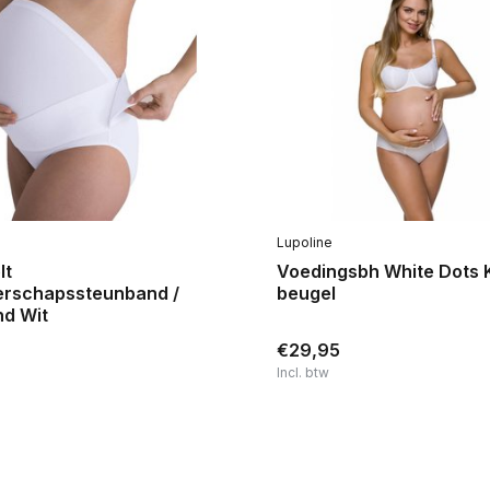
Lupoline
lt
Voedingsbh White Dots 
rschapssteunband /
beugel
nd Wit
€29,95
Incl. btw