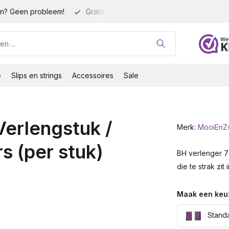
n? Geen probleem!
Gratis verzending vanaf 35 euro!
Gro
e
Slips en strings
Accessoires
Sale
erlengstuk /
Merk:
MooiEnZ
s (per stuk)
BH verlenger 7
die te strak zit
Maak een keu
Standa