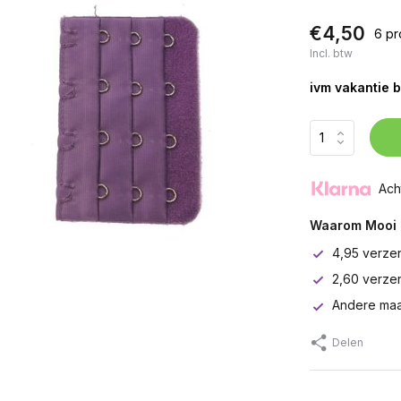
€4,50
6 pr
Incl. btw
ivm vakantie b
Ach
Waarom Mooi 
4,95 verze
2,60 verze
Andere maa
Delen