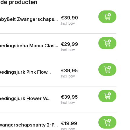
rde producten
€39,90
byBelt Zwangerschaps...
Incl. btw
€29,99
oedingsbeha Mama Clas...
Incl. btw
€39,95
edingsjurk Pink Flow...
Incl. btw
€39,95
edingsjurk Flower W...
Incl. btw
€19,99
angerschapspanty 2-P...
Incl. btw