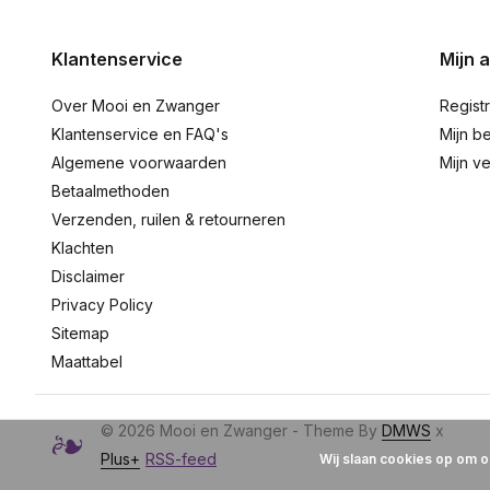
Klantenservice
Mijn 
Over Mooi en Zwanger
Regist
Klantenservice en FAQ's
Mijn be
Algemene voorwaarden
Mijn ve
Betaalmethoden
Verzenden, ruilen & retourneren
Klachten
Disclaimer
Privacy Policy
Sitemap
Maattabel
© 2026 Mooi en Zwanger - Theme By
DMWS
x
Plus+
RSS-feed
Wij slaan cookies op om o