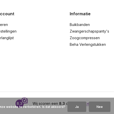
account
Informatie
reren
Buikbanden
stellingen
Zwangerschapspanty's
rlanglijst
Zoogcompressen
Beha Verlengstukken
8.3
Wij scoren een
8.3
op
Webwinkelkeur
nze website te verbeteren. Is dat akkoord?
Ja
Nee