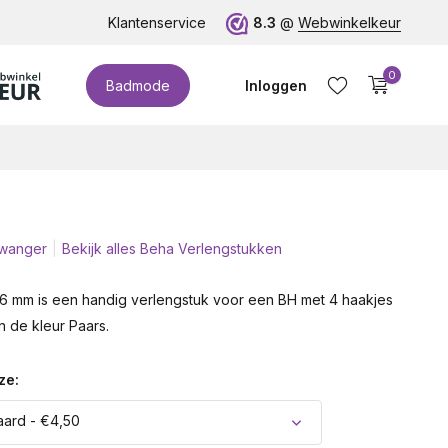
te cupmaten (t/m cup M)!
Klantenservice
8.3
@
Webwinkelkeur
0
Badmode
Inloggen
wanger
Bekijk alles Beha Verlengstukken
Account aanmaken
6 mm is een handig verlengstuk voor een BH met 4 haakjes
 in de kleur Paars.
ze:
ard - €4,50