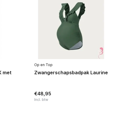
Op en Top
Ani
K met
Zwangerschapsbadpak Laurine
Ba
Zw
Bu
€48,95
€
Incl. btw
Inc