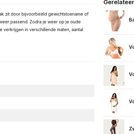
Gerelatee
rak zit door bijvoorbeeld gewichtstoename of
Ba
weer passend. Zodra je weer op je oude
 verkrijgen in verschillende maten, aantal
V
Vo
Vo
Zw