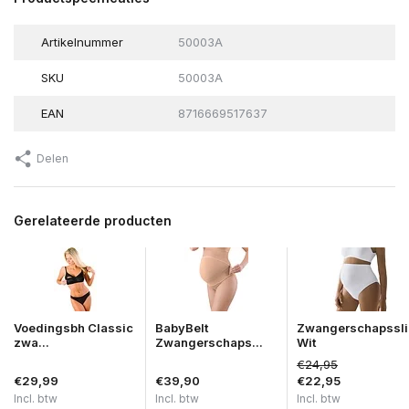
Artikelnummer
50003A
SKU
50003A
EAN
8716669517637
Delen
Gerelateerde producten
Voedingsbh Classic
BabyBelt
Zwangerschapssli
zwa...
Zwangerschaps...
Wit
€24,95
€29,99
€39,90
€22,95
Incl. btw
Incl. btw
Incl. btw