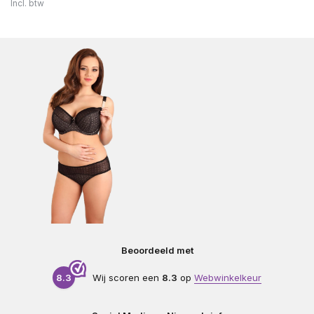
Incl. btw
Beoordeeld met
8.3
Wij scoren een
8.3
op
Webwinkelkeur