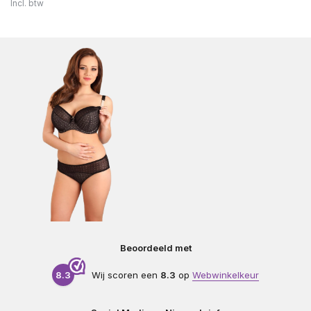
Incl. btw
Beoordeeld met
8.3
Wij scoren een
8.3
op
Webwinkelkeur