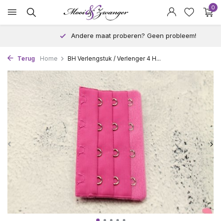
0
Andere maat proberen? Geen probleem!
Terug
Home
BH Verlengstuk / Verlenger 4 H...