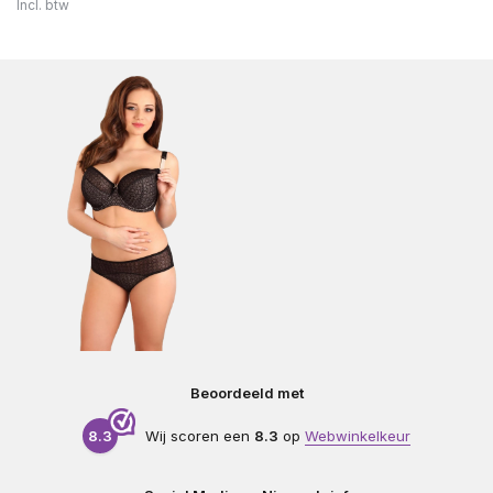
Incl. btw
Beoordeeld met
8.3
Wij scoren een
8.3
op
Webwinkelkeur