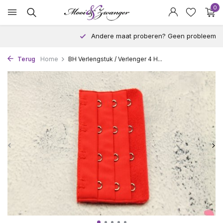
0
Andere maat proberen? Geen probleem!
Terug
Home
BH Verlengstuk / Verlenger 4 H...