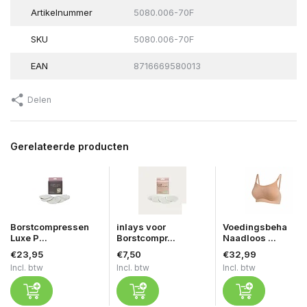
Artikelnummer
5080.006-70F
SKU
5080.006-70F
EAN
8716669580013
Delen
Gerelateerde producten
Borstcompressen
inlays voor
Voedingsbeha
Luxe P...
Borstcompr...
Naadloos ...
€23,95
€7,50
€32,99
Incl. btw
Incl. btw
Incl. btw