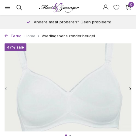
0
Andere maat proberen? Geen probleem!
Terug
Home
Voedingsbeha zonder beugel
47% sale