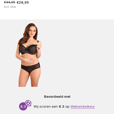
€44,95
€26,95
Incl. btw
Beoordeeld met
8.3
Wij scoren een
8.3
op
Webwinkelkeur