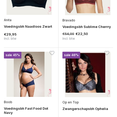
Anita
Bravado
Voedingsbh Naadloos Zwart
Voedingsbh Sublime Cherrry
€54,00
€22,50
€29,95
Incl. btw
Incl. btw
sale 45%
sale 46%
Boob
Op en Top
Voedingsbh Fast Food Dot
Zwangerschapsbh Ophelia
Navy