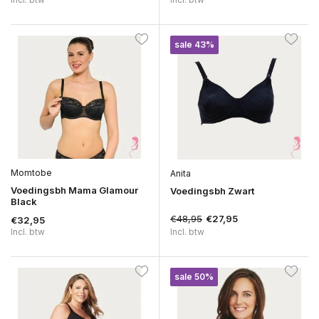
sale 43%
Momtobe
Anita
Voedingsbh Mama Glamour
Voedingsbh Zwart
Black
€48,95
€27,95
€32,95
Incl. btw
Incl. btw
sale 50%