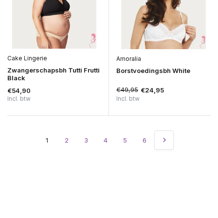
Cake Lingerie
Amoralia
Zwangerschapsbh Tutti Frutti
Borstvoedingsbh White
Black
€49,95
€24,95
€54,90
Incl. btw
Incl. btw
1
2
3
4
5
6