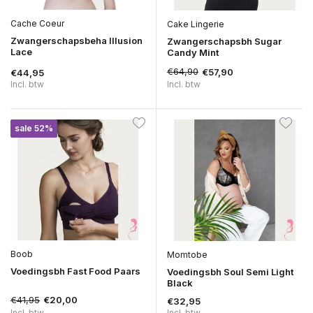
Cache Coeur
Cake Lingerie
Zwangerschapsbeha Illusion
Zwangerschapsbh Sugar
Lace
Candy Mint
€64,90
€57,90
€44,95
Incl. btw
Incl. btw
sale 52%
Boob
Momtobe
Voedingsbh Fast Food Paars
Voedingsbh Soul Semi Light
Black
€41,95
€20,00
€32,95
Incl. btw
Incl. btw