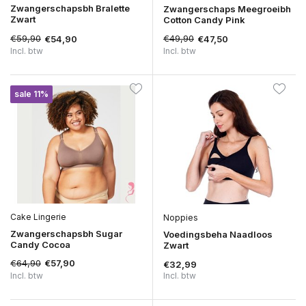
Zwangerschapsbh Bralette
Zwangerschaps Meegroeibh
Zwart
Cotton Candy Pink
€59,90
€49,90
€54,90
€47,50
Incl. btw
Incl. btw
sale 11%
Cake Lingerie
Noppies
Zwangerschapsbh Sugar
Voedingsbeha Naadloos
Candy Cocoa
Zwart
€64,90
€57,90
€32,99
Incl. btw
Incl. btw