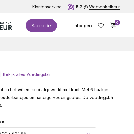
te cupmaten (t/m cup M)!
Klantenservice
8.3
@
Webwinkelkeur
0
Badmode
Inloggen
Bekijk alles Voedingsbh
Account aanmaken
h in het wit en mooi afgewerkt met kant. Met 6 haakjes,
houderbandjes en handige voedingsclips. De voedingsbh
.
ze:
70C - €24,95