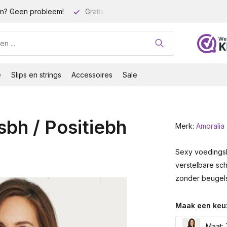
n? Geen probleem!
Gratis verzending vanaf 35 euro!
Gro
e
Slips en strings
Accessoires
Sale
bh / Positiebh
Merk:
Amoralia
Sexy voedingsb
verstelbare sc
zonder beugels
Maak een keu
Maat: 