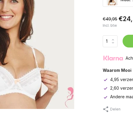
€24
€49,95
Incl. btw
Ach
Waarom Mooi 
4,95 verze
2,60 verze
Andere maa
Delen