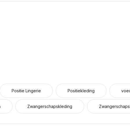
Positie Lingerie
Positiekleding
voe
a
Zwangerschapskleding
Zwangerschapsl