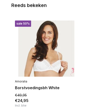
Reeds bekeken
sale 50%
Amoralia
Borstvoedingsbh White
€49,95
€24,95
Incl. btw