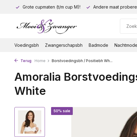
euro!
Grote cupmaten (t/m cup M)!
Andere maat probere
Voedingsbh
Zwangerschapsbh
Badmode
Nachtmod
Terug
Home
Borstvoedingsbh / Positiebh Wh...
Amoralia Borstvoedings
White
50% sale