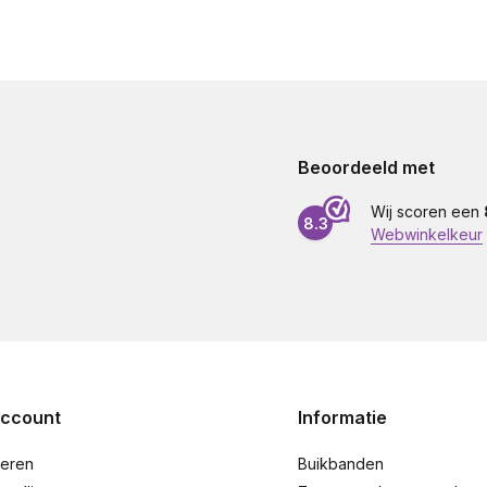
Beoordeeld met
Wij scoren een
8.3
Webwinkelkeur
account
Informatie
reren
Buikbanden