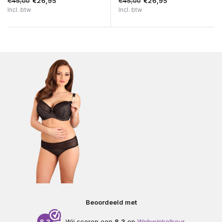
€45,00
€45,00
€26,95
€26,95
Incl. btw
Incl. btw
Beoordeeld met
8.3
Wij scoren een
8.3
op
Webwinkelkeur