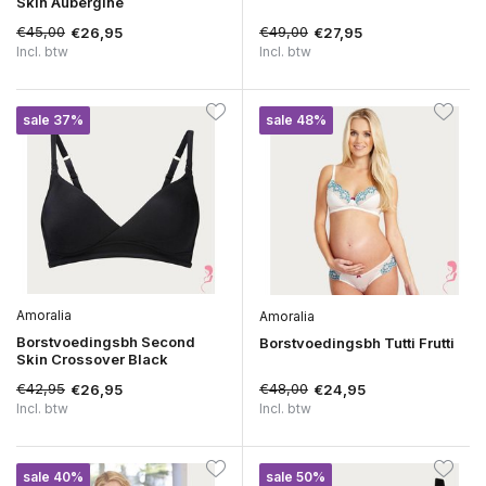
Skin Aubergine
€45,00
€49,00
€26,95
€27,95
Incl. btw
Incl. btw
sale 37%
sale 48%
Amoralia
Amoralia
Borstvoedingsbh Second
Borstvoedingsbh Tutti Frutti
Skin Crossover Black
€42,95
€48,00
€26,95
€24,95
Incl. btw
Incl. btw
sale 40%
sale 50%