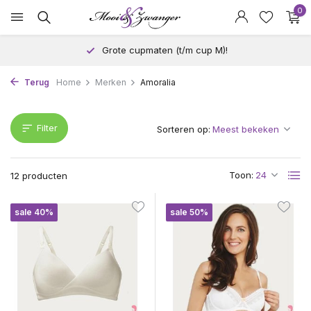
0
Grote cupmaten (t/m cup M)!
Terug
Home
Merken
Amoralia
Filter
Sorteren op:
Toon:
12 producten
sale 40%
sale 50%