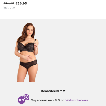
€45,00
€26,95
Incl. btw
Beoordeeld met
8.3
Wij scoren een
8.3
op
Webwinkelkeur