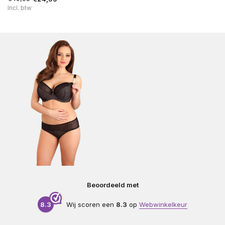
Incl. btw
Beoordeeld met
8.3
Wij scoren een
8.3
op
Webwinkelkeur