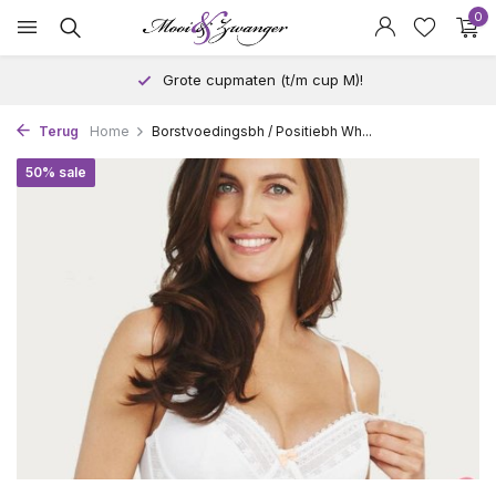
0
Grote cupmaten (t/m cup M)!
Terug
Home
Borstvoedingsbh / Positiebh Wh...
50% sale