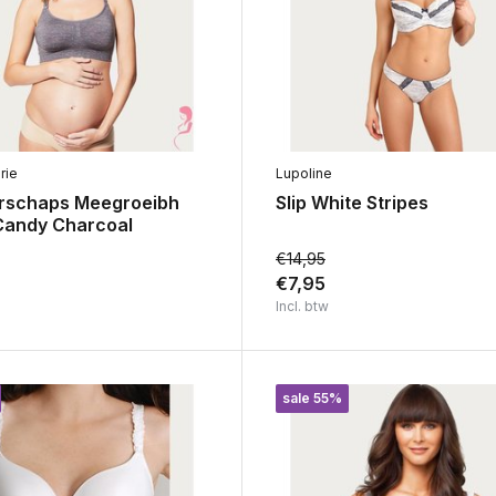
rie
Lupoline
rschaps Meegroeibh
Slip White Stripes
Candy Charcoal
€14,95
€7,95
Incl. btw
sale 55%