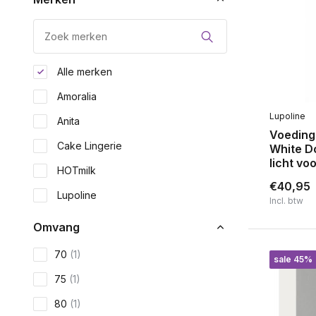
Alle merken
Amoralia
Lupoline
Anita
Voedin
Cake Lingerie
White Do
licht v
HOTmilk
€40,95
Lupoline
Incl. btw
Omvang
70
(1)
sale 45%
75
(1)
80
(1)