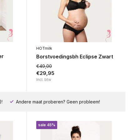
HOTmilk
er
Borstvoedingsbh Eclipse Zwart
€49,00
€29,95
Incl. btw
)!
Andere maat proberen? Geen probleem!
sale 45%