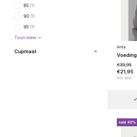
85
(1)
90
(1)
95
(1)
Toon meer
Anita
Cupmaat
Voeding
C
(1)
€39,95
€21,95
D
(1)
Incl. btw
E
(1)
F
(1)
G
(1)
H
(1)
sale 40%
Toon meer