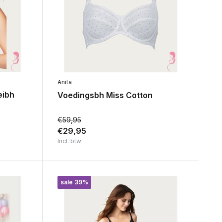
Anita
eibh
Voedingsbh Miss Cotton
€59,95
€29,95
Incl. btw
sale 39%