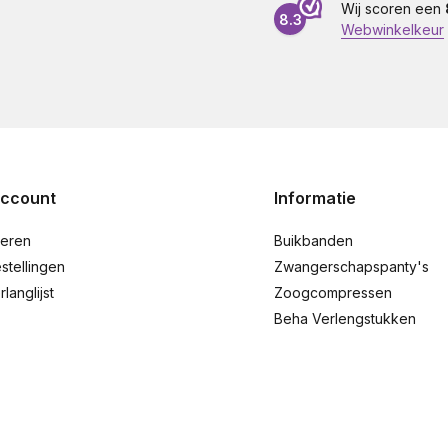
Wij scoren een
8.3
Webwinkelkeur
account
Informatie
reren
Buikbanden
stellingen
Zwangerschapspanty's
rlanglijst
Zoogcompressen
Beha Verlengstukken