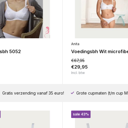
Anita
sbh 5052
Voedingsbh Wit microfib
€67,95
€29,95
Incl. btw
Gratis verzending vanaf 35 euro!
Grote cupmaten (t/m cup M
sale 43%