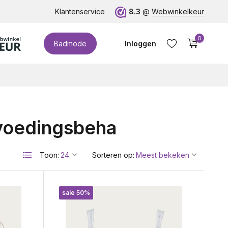
euro!
Klantenservice
8.3
@
Webwinkelkeur
0
Badmode
Inloggen
 voedingsbeha
Account aanmaken
Toon:
Sorteren op:
sale 50%