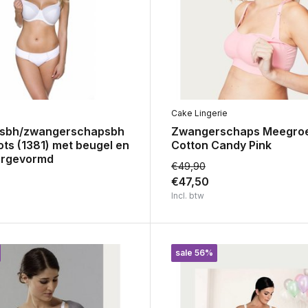
Cake Lingerie
gsbh/zwangerschapsbh
Zwangerschaps Meegro
ts (1381) met beugel en
Cotton Candy Pink
oorgevormd
€49,90
€47,50
Incl. btw
sale 56%