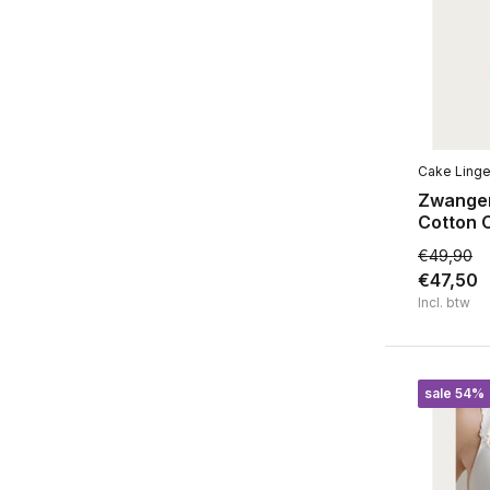
Cake Linge
Zwange
Cotton 
€49,90
€47,50
Incl. btw
sale 54%