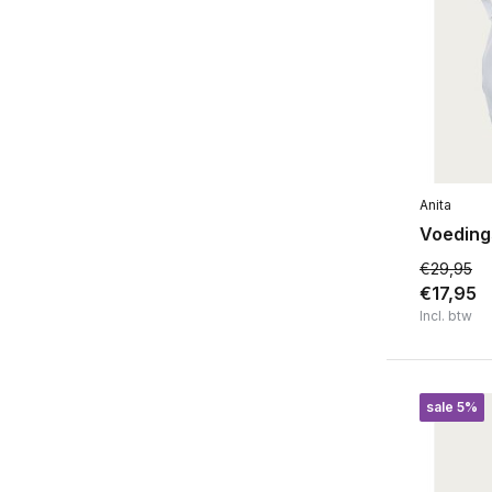
Soort voedingsbh
Voorgevormd
(1)
Met of zonder beugel
Met beugel
(1)
Merk
Anita
Voeding
Lupoline
(1)
€29,95
€17,95
Incl. btw
sale 5%