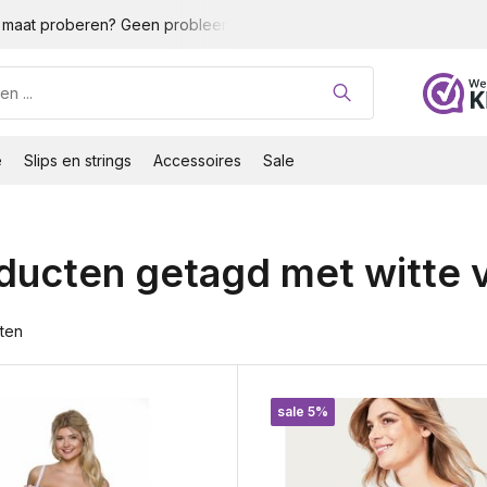
maat proberen? Geen probleem!
Gratis verzending vanaf 35 
e
Slips en strings
Accessoires
Sale
ducten getagd met witte
ten
sale 5%