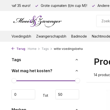
ding vanaf 35 euro!
Grote cupmaten (t/m cup M)!
Andere 
Voedingsbh
Zwangerschapsbh
Badmode
Nachtmod
Terug
Home
Tags
witte voedingsbeha
Pro
Tags
Wat mag het kosten?
14 produc
Tot
Merken