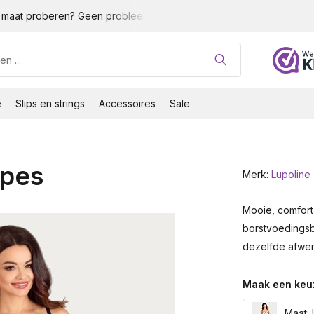
maat proberen? Geen probleem!
Gratis verzending vanaf 35 
e
Slips en strings
Accessoires
Sale
ipes
Merk:
Lupoline
Mooie, comforta
borstvoedingsb
dezelfde afwer
Maak een keu
Maat: 