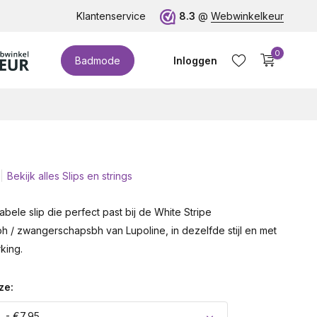
euro!
Klantenservice
8.3
@
Webwinkelkeur
0
Badmode
Inloggen
Bekijk alles Slips en strings
Account aanmaken
bele slip die perfect past bij de White Stripe
h / zwangerschapsbh van Lupoline, in dezelfde stijl en met
king.
ze:
L - €7,95