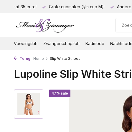
ding vanaf 35 euro!
Grote cupmaten (t/m cup M)!
Andere 
Voedingsbh
Zwangerschapsbh
Badmode
Nachtmod
Terug
Home
Slip White Stripes
Lupoline Slip White Str
47% sale