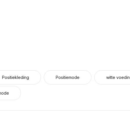
Positiekleding
Positiemode
witte voedi
mode