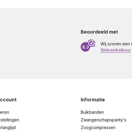
Beoordeeld met
Wij scoren een
8.3
Webwinkelkeur
account
Informatie
reren
Buikbanden
stellingen
Zwangerschapspanty's
rlanglijst
Zoogcompressen