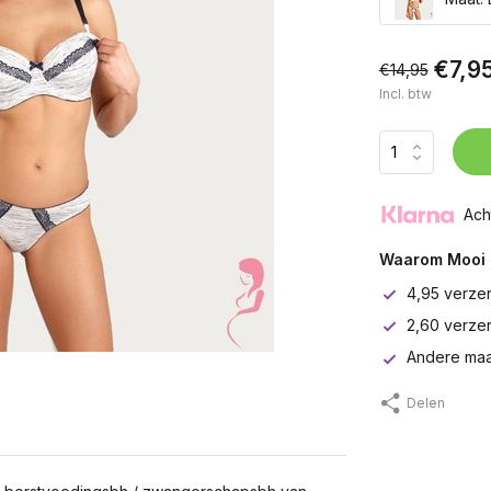
€7,9
€14,95
Incl. btw
Ach
Waarom Mooi 
4,95 verze
2,60 verze
Andere maa
Delen