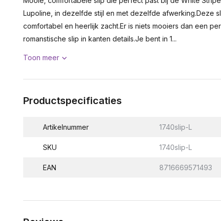
Mooie, comfortabele slip die perfect past bij de White Str
Lupoline, in dezelfde stijl en met dezelfde afwerking.Deze sl
comfortabel en heerlijk zacht.Er is niets mooiers dan een pe
romanstische slip in kanten details.Je bent in 1...
Toon meer
Productspecificaties
Artikelnummer
1740slip-L
SKU
1740slip-L
EAN
8716669571493