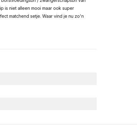
ipe borstvoedingsbh / zwangerschapsbh van
ip is niet alleen mooi maar ook super
rfect matchend setje. Waar vind je nu zo'n