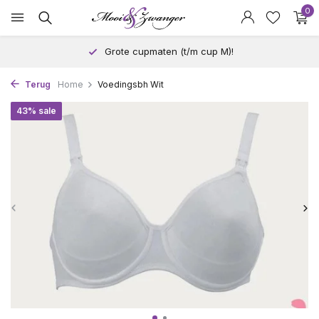
0
Grote cupmaten (t/m cup M)!
Terug
Home
Voedingsbh Wit
43% sale