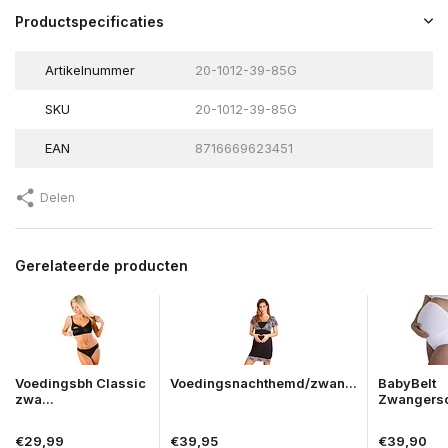
Productspecificaties
Artikelnummer
20-1012-39-85G
SKU
20-1012-39-85G
EAN
8716669623451
Delen
Gerelateerde producten
Voedingsbh Classic
Voedingsnachthemd/zwan...
BabyBelt
zwa...
Zwangersc
€29,99
€39,95
€39,90