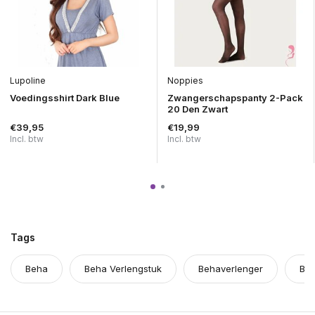
Lupoline
Noppies
Voedingsshirt Dark Blue
Zwangerschapspanty 2-Pack
20 Den Zwart
€39,95
€19,99
Incl. btw
Incl. btw
Tags
Beha
Beha Verlengstuk
Behaverlenger
BH 