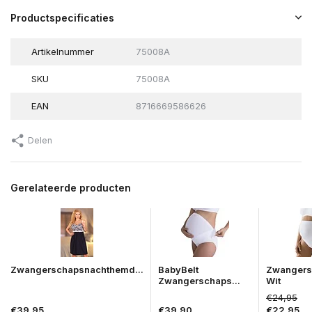
Productspecificaties
Artikelnummer
75008A
SKU
75008A
EAN
8716669586626
Delen
Gerelateerde producten
Zwangerschapsnachthemd...
BabyBelt
Zwangers
Zwangerschaps...
Wit
€24,95
€39,95
€39,90
€22,95