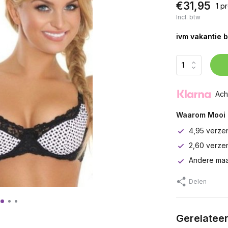
€31,95
1 p
Incl. btw
ivm vakantie b
Ach
Waarom Mooi 
4,95 verze
2,60 verze
Andere maa
Delen
Gerelatee