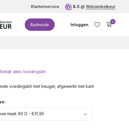
te cupmaten (t/m cup M)!
Klantenservice
8.3
@
Webwinkelkeur
0
Badmode
Inloggen
Bekijk alles Voedingsbh
Account aanmaken
mde voedingsbh met beugel, afgewerkt met kant
ze:
ouw maat: 80 D - €31,95