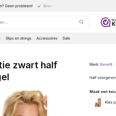
n? Geen probleem!
Gratis verzending vanaf 35 euro!
Gro
e
Slips en strings
Accessoires
Sale
ie zwart half
Merk:
Benefit
el
Half voorgevor
Maak een keu
Kies j