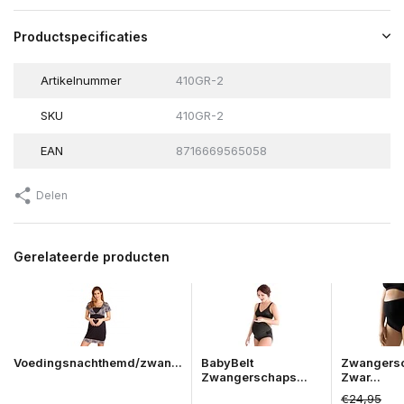
Productspecificaties
Artikelnummer
410GR-2
SKU
410GR-2
EAN
8716669565058
Delen
Gerelateerde producten
Voedingsnachthemd/zwan...
BabyBelt
Zwangersc
Zwangerschaps...
Zwar...
€24,95