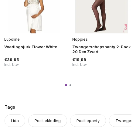
Lupoline
Noppies
Voedingsjurk Flower White
Zwangerschapspanty 2-Pack
20 Den Zwart
€39,95
€19,99
Incl. btw
Incl. btw
Tags
Lida
Positiekleding
Positiepanty
Zwangersc