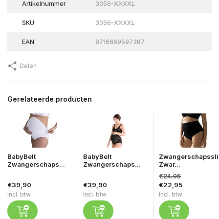
Artikelnummer
3056-XXXXL
SKU
3056-XXXXL
EAN
8716669597387
Delen
Gerelateerde producten
BabyBelt
BabyBelt
Zwangerschapssli
Zwangerschaps...
Zwangerschaps...
Zwar...
€24,95
€39,90
€39,90
€22,95
Incl. btw
Incl. btw
Incl. btw