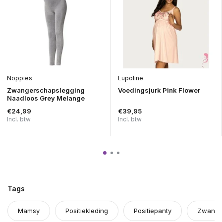
Noppies
Lupoline
Zwangerschapslegging
Voedingsjurk Pink Flower
Naadloos Grey Melange
€24,99
€39,95
Incl. btw
Incl. btw
Tags
Mamsy
Positiekleding
Positiepanty
Zwange