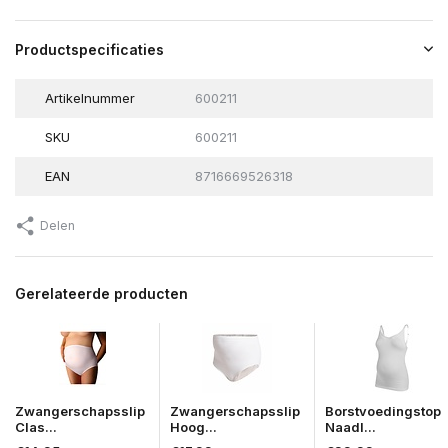
Productspecificaties
Artikelnummer
600211
SKU
600211
EAN
8716669526318
Delen
Gerelateerde producten
Zwangerschapsslip
Zwangerschapsslip
Borstvoedingstop
Clas...
Hoog...
Naadl...