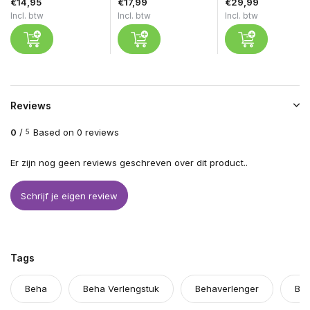
€14,95
€17,99
€29,99
Incl. btw
Incl. btw
Incl. btw
Reviews
0
/
Based on 0 reviews
5
Er zijn nog geen reviews geschreven over dit product..
Schrijf je eigen review
Tags
Beha
Beha Verlengstuk
Behaverlenger
BH 