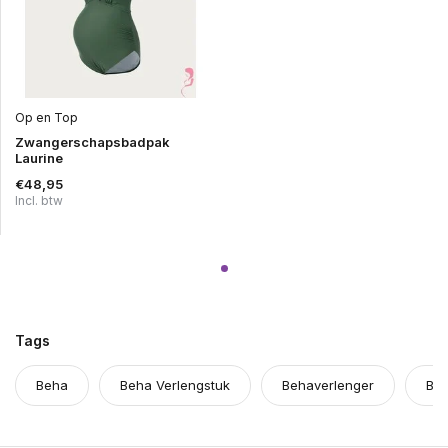
Op en Top
Zwangerschapsbadpak
Laurine
€48,95
Incl. btw
Tags
Beha
Beha Verlengstuk
Behaverlenger
BH 