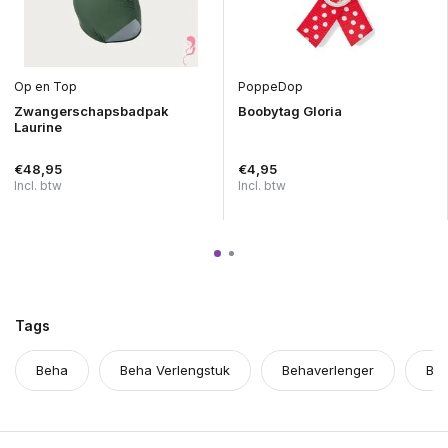
Op en Top
PoppeDop
Zwangerschapsbadpak
Boobytag Gloria
Laurine
€48,95
€4,95
Incl. btw
Incl. btw
Tags
Beha
Beha Verlengstuk
Behaverlenger
BH 