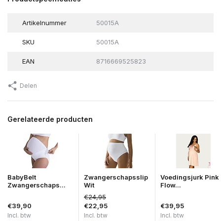
Artikelnummer
50015A
SKU
50015A
EAN
8716669525823
Delen
Gerelateerde producten
BabyBelt
Zwangerschapsslip
Voedingsjurk Pink
Zwangerschaps...
Wit
Flow...
€24,95
€39,90
€22,95
€39,95
Incl. btw
Incl. btw
Incl. btw