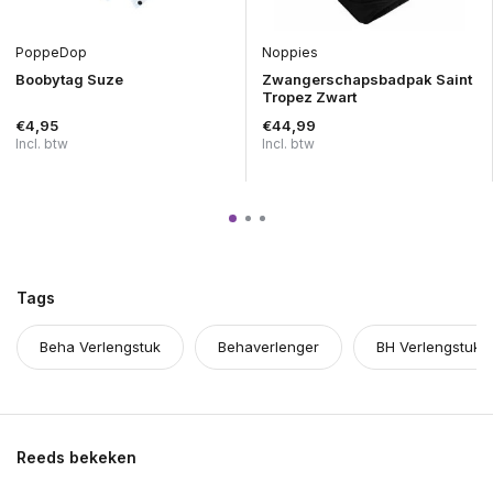
PoppeDop
Noppies
Boobytag Suze
Zwangerschapsbadpak Saint
Tropez Zwart
€4,95
€44,99
Incl. btw
Incl. btw
Tags
Beha Verlengstuk
Behaverlenger
BH Verlengstuk
Reeds bekeken