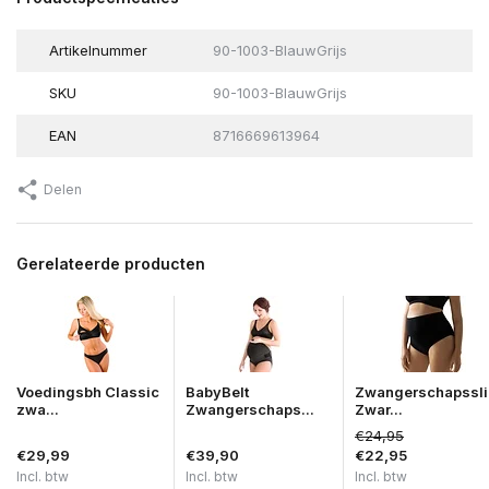
Artikelnummer
90-1003-BlauwGrijs
SKU
90-1003-BlauwGrijs
EAN
8716669613964
Delen
Gerelateerde producten
Voedingsbh Classic
BabyBelt
Zwangerschapssli
zwa...
Zwangerschaps...
Zwar...
€24,95
€29,99
€39,90
€22,95
Incl. btw
Incl. btw
Incl. btw