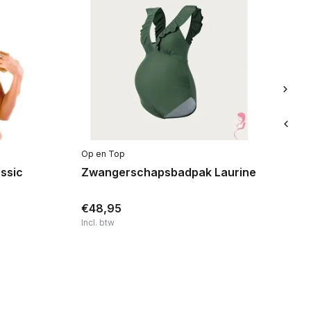
Op en Top
BB 
ssic
Zwangerschapsbadpak Laurine
Vo
Be
€48,95
€
Incl. btw
Inc