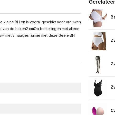
Gerelatee
Ba
 kleine BH en is vooral geschikt voor vrouwen
d van de haken2 cmOp bestellingen met alleen
BH met 3 haakjes ruimer met deze Geele BH
Z
Zw
Z
C