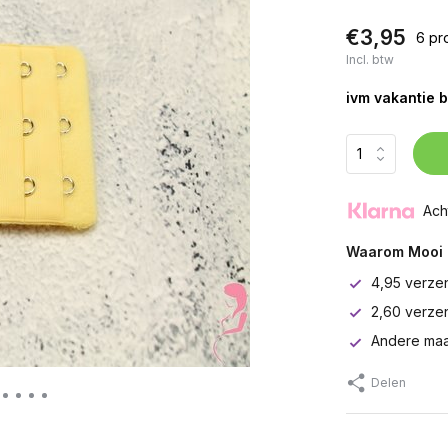
€3,95
6 pr
Incl. btw
ivm vakantie b
Ach
Waarom Mooi 
4,95 verze
2,60 verze
Andere maa
Delen