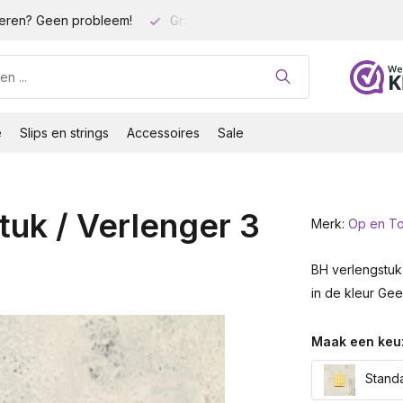
eren? Geen probleem!
Gratis verzending vanaf 35 euro!
e
Slips en strings
Accessoires
Sale
uk / Verlenger 3
Merk:
Op en T
BH verlengstuk 
in de kleur Gee
Maak een keu
Standa