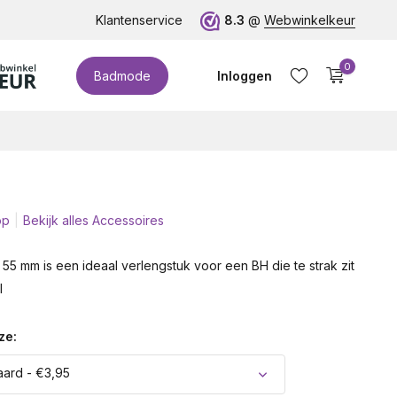
Klantenservice
8.3
@
Webwinkelkeur
0
Badmode
Inloggen
op
Bekijk alles Accessoires
Account aanmaken
55 mm is een ideaal verlengstuk voor een BH die te strak zit
l
ze:
ard - €3,95