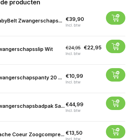
rde producten
€39,90
byBelt Zwangerschaps...
Incl. btw
€22,95
€24,95
wangerschapsslip Wit
Incl. btw
€10,99
angerschapspanty 20 ...
Incl. btw
€44,99
wangerschapsbadpak Sa...
Incl. btw
€13,50
ache Coeur Zoogcompre...
Incl. btw