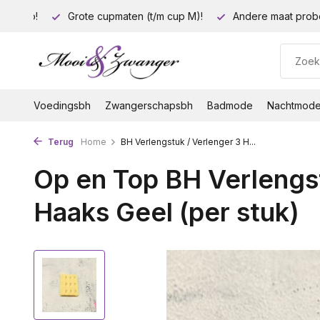
35 euro!
Grote cupmaten (t/m cup M)!
Andere maat prob
Voedingsbh
Zwangerschapsbh
Badmode
Nachtmod
Terug
Home
BH Verlengstuk / Verlenger 3 H...
Op en Top BH Verlengst
Haaks Geel (per stuk)