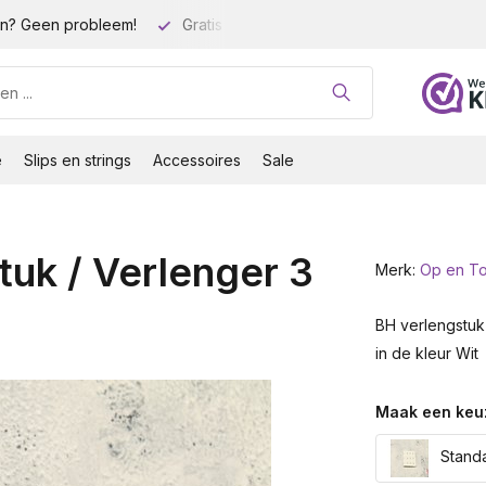
n? Geen probleem!
Gratis verzending vanaf 35 euro!
Gro
e
Slips en strings
Accessoires
Sale
uk / Verlenger 3
Merk:
Op en T
BH verlengstuk 
in de kleur Wit
Maak een keu
Standa