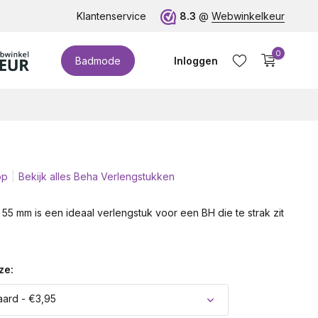
te cupmaten (t/m cup M)!
Klantenservice
8.3
@
Webwinkelkeur
0
Badmode
Inloggen
op
Bekijk alles Beha Verlengstukken
Account aanmaken
55 mm is een ideaal verlengstuk voor een BH die te strak zit
ze:
ard - €3,95