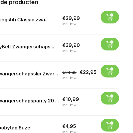
rde producten
€29,99
ingsbh Classic zwa...
Incl. btw
€39,90
yBelt Zwangerschaps...
Incl. btw
€22,95
€24,95
angerschapsslip Zwar...
Incl. btw
€10,99
angerschapspanty 20 ...
Incl. btw
€4,95
oobytag Suze
Incl. btw