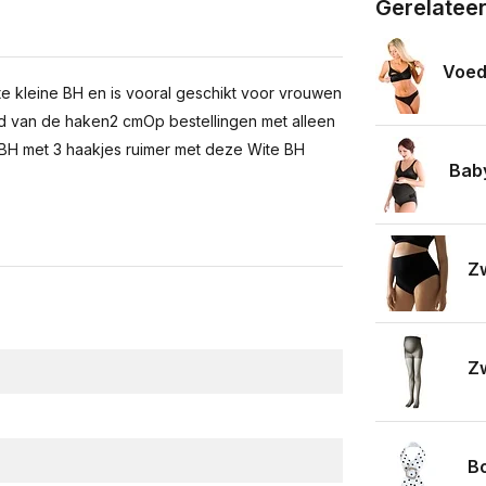
Gerelatee
Voed
 kleine BH en is vooral geschikt voor vrouwen
d van de haken2 cmOp bestellingen met alleen
BH met 3 haakjes ruimer met deze Wite BH
Bab
Zw
Zw
B