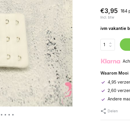
€3,95
184 
Incl. btw
ivm vakantie b
Ach
Waarom Mooi 
4,95 verze
2,60 verze
Andere maa
Delen