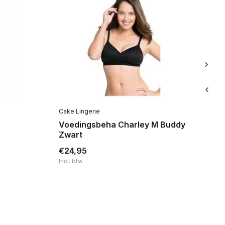
Cake Lingerie
Op
Voedingsbeha Charley M Buddy
Z
Zwart
€24,95
€
Incl. btw
Inc