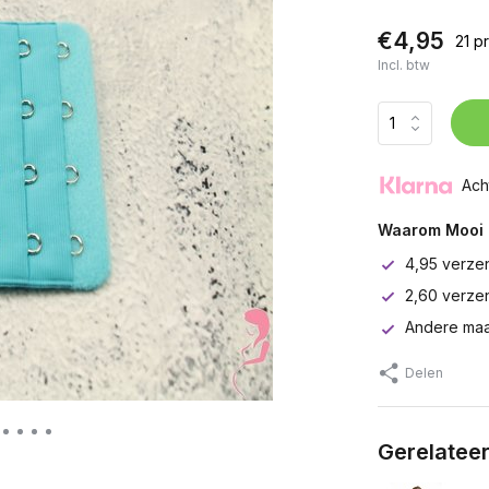
€4,95
21 p
Incl. btw
Ach
Waarom Mooi 
4,95 verze
2,60 verze
Andere maa
Delen
Gerelatee