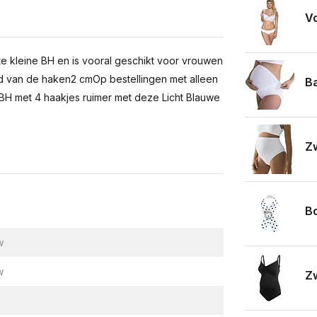
V
 kleine BH en is vooral geschikt voor vrouwen
d van de haken2 cmOp bestellingen met alleen
Ba
BH met 4 haakjes ruimer met deze Licht Blauwe
Z
B
w
w
Z