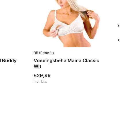
BB (Benefit)
Op
M Buddy
Voedingsbeha Mama Classic
Z
Wit
€29,99
€
Incl. btw
Inc