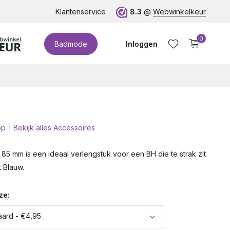
euro!
Klantenservice
8.3
@
Webwinkelkeur
0
Badmode
Inloggen
op
Bekijk alles Accessoires
Account aanmaken
85 mm is een ideaal verlengstuk voor een BH die te strak zit
t Blauw.
ze:
ard - €4,95