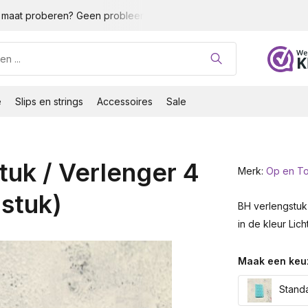
maat proberen? Geen probleem!
Gratis verzending vanaf 35 
e
Slips en strings
Accessoires
Sale
uk / Verlenger 4
Merk:
Op en T
 stuk)
BH verlengstuk 
in de kleur Lich
Maak een keu
Standa