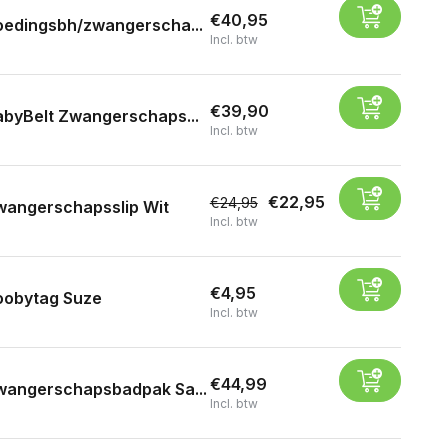
€40,95
oedingsbh/zwangerscha...
Incl. btw
€39,90
byBelt Zwangerschaps...
Incl. btw
€22,95
€24,95
wangerschapsslip Wit
Incl. btw
€4,95
oobytag Suze
Incl. btw
€44,99
wangerschapsbadpak Sa...
Incl. btw