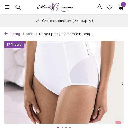
0
Grote cupmaten (t/m cup M)!
Terug
Home
Rebelt pantyslip herstelbroekj...
17% sale