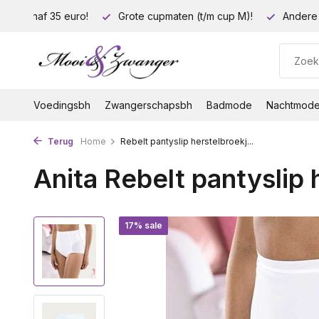
ding vanaf 35 euro!
Grote cupmaten (t/m cup M)!
Andere 
Voedingsbh
Zwangerschapsbh
Badmode
Nachtmod
Terug
Home
Rebelt pantyslip herstelbroekj...
Anita Rebelt pantyslip 
17% sale