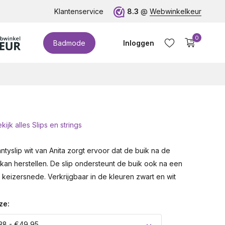
euro!
Klantenservice
8.3
@
Webwinkelkeur
0
Badmode
Inloggen
kijk alles Slips en strings
Account aanmaken
tyslip wit van Anita zorgt ervoor dat de buik na de
kan herstellen. De slip ondersteunt de buik ook na een
 keizersnede. Verkrijgbaar in de kleuren zwart en wit
ze:
38 - €49,95