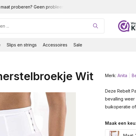
maat proberen? Geen probleem!
Gratis verzending vanaf 35 
e
Slips en strings
Accessoires
Sale
herstelbroekje Wit
Merk:
Anita
Be
Deze Rebelt Pan
bevalling weer 
buikoperatie of
Maak een keu
Maat: 