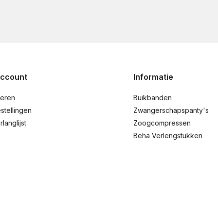
account
Informatie
reren
Buikbanden
stellingen
Zwangerschapspanty's
rlanglijst
Zoogcompressen
Beha Verlengstukken