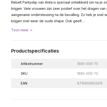
Rebelt Pantysliip van Anita is speciaal ontwikkeld om na je 
krijgen. Vele vrouwen zijn zeer postief over het dragen van d
aangename ondersteuning na de bevalling. Zo heb je snel wee
krijgen snel weer de oude shape. Ook geeft ...
Toon meer
Productspecificaties
Artikelnummer
1885-006-70
SKU
1885-006-70
EAN
8716669603415