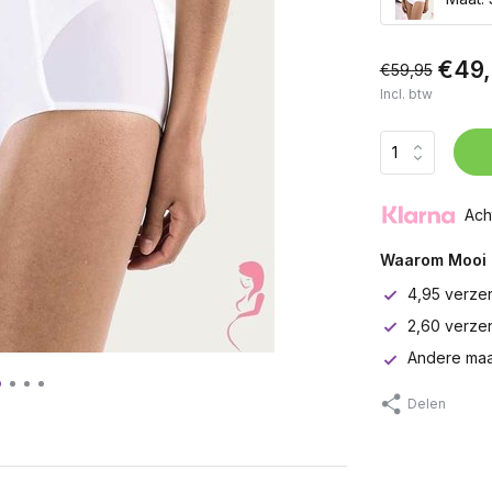
€49,
€59,95
Incl. btw
Ach
Waarom Mooi 
4,95 verze
2,60 verze
Andere maa
Delen