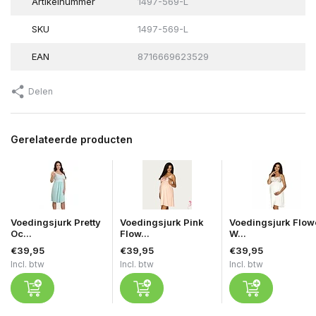
Artikelnummer
1497-569-L
SKU
1497-569-L
EAN
8716669623529
Delen
Gerelateerde producten
Voedingsjurk Pretty
Voedingsjurk Pink
Voedingsjurk Flow
Oc...
Flow...
W...
€39,95
€39,95
€39,95
Incl. btw
Incl. btw
Incl. btw