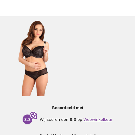
Beoordeeld met
8.3
Wij scoren een
8.3
op
Webwinkelkeur