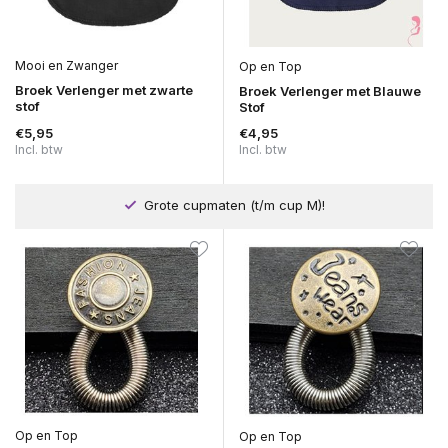
Mooi en Zwanger
Op en Top
Broek Verlenger met zwarte
Broek Verlenger met Blauwe
stof
Stof
€5,95
€4,95
Incl. btw
Incl. btw
e cupmaten (t/m cup M)!
Andere maat prober
Op en Top
Op en Top