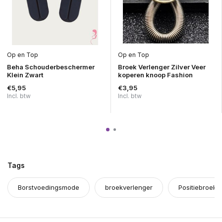
Op en Top
Op en Top
Beha Schouderbeschermer
Broek Verlenger Zilver Veer
Klein Zwart
koperen knoop Fashion
€5,95
€3,95
Incl. btw
Incl. btw
Tags
Borstvoedingsmode
broekverlenger
Positiebroeke