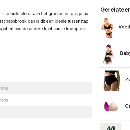
Gerelatee
Is je buik lekker aan het groeien en pas je nu
erschapsbroek dan is dit een ideale tussenstap.
Voed
sgat en aan de andere kant aan je knoop en
Bab
Zw
rons
rons
C