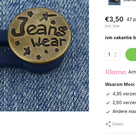
€3,50
47 p
Incl. btw
ivm vakantie b
Ach
Waarom Mooi 
4,95 verze
2,60 verze
Andere maa
Delen