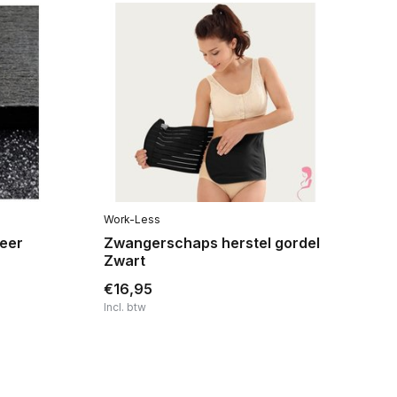
Work-Less
Op
Veer
Zwangerschaps herstel gordel
Br
Zwart
W
€16,95
€3
Incl. btw
Inc