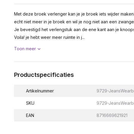
Met deze broek verlenger kan je je broek iets wijder maken. 
echt niet meer in je broek en wil je nog niet aan een zwang
Je bevestigd het verlengstuk aan de ene kant aan je knoop
Voila! je hebt weer meer ruimte in j...
Toon meer
Productspecificaties
Artikelnummer
9729-JeansWearb
SKU
9729-JeansWearb
EAN
8716669621921