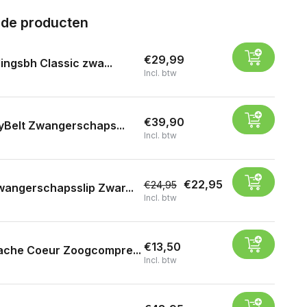
rde producten
€29,99
ingsbh Classic zwa...
Incl. btw
€39,90
yBelt Zwangerschaps...
Incl. btw
€22,95
€24,95
angerschapsslip Zwar...
Incl. btw
€13,50
ache Coeur Zoogcompre...
Incl. btw