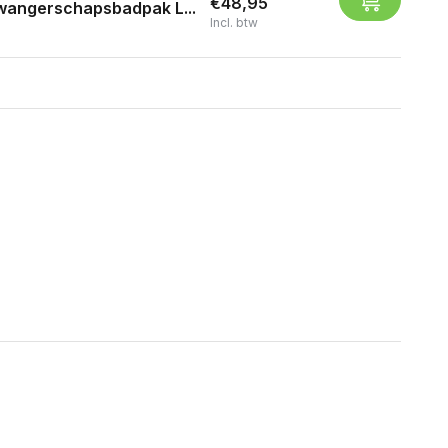
€48,95
wangerschapsbadpak L...
Incl. btw