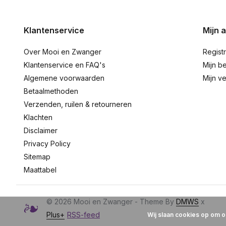
Klantenservice
Mijn 
Over Mooi en Zwanger
Regist
Klantenservice en FAQ's
Mijn be
Algemene voorwaarden
Mijn ve
Betaalmethoden
Verzenden, ruilen & retourneren
Klachten
Disclaimer
Privacy Policy
Sitemap
Maattabel
© 2026 Mooi en Zwanger - Theme By
DMWS
x
Plus+
RSS-feed
Wij slaan cookies op om o