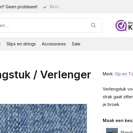
n? Geen probleem!
Gratis verzending vanaf 35 euro!
Gro
e
Slips en strings
Accessoires
Sale
gstuk / Verlenger
Merk:
Op en T
Verlengstuk voo
strak gaat zit
je broek.
Maak een keu
Standa