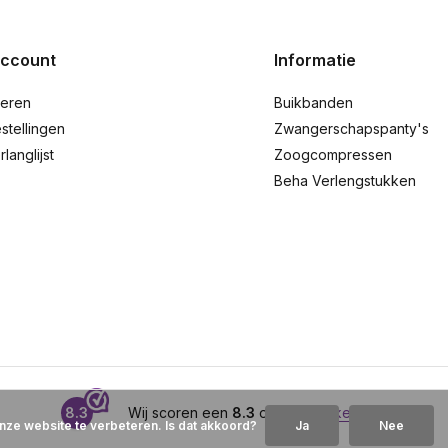
account
Informatie
reren
Buikbanden
stellingen
Zwangerschapspanty's
rlanglijst
Zoogcompressen
Beha Verlengstukken
8.3
Wij scoren een
8.3
op
Webwinkelkeur
nze website te verbeteren. Is dat akkoord?
Ja
Nee