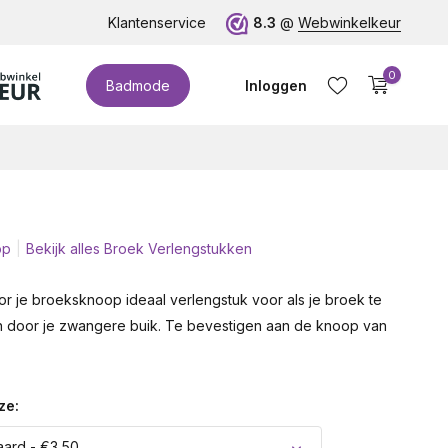
te cupmaten (t/m cup M)!
Klantenservice
8.3
@
Webwinkelkeur
0
Badmode
Inloggen
op
Bekijk alles Broek Verlengstukken
Account aanmaken
r je broeksknoop ideaal verlengstuk voor als je broek te
ten door je zwangere buik. Te bevestigen aan de knoop van
ze:
ard - €3,50