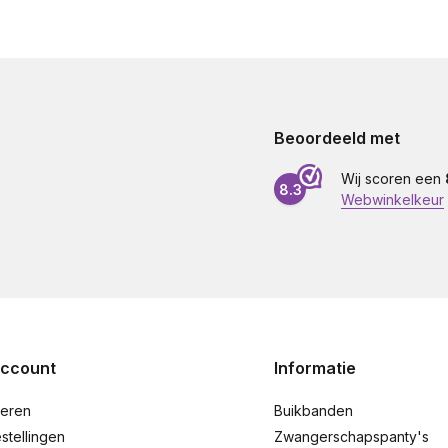
Beoordeeld met
Wij scoren een
8.3
Webwinkelkeur
account
Informatie
reren
Buikbanden
stellingen
Zwangerschapspanty's