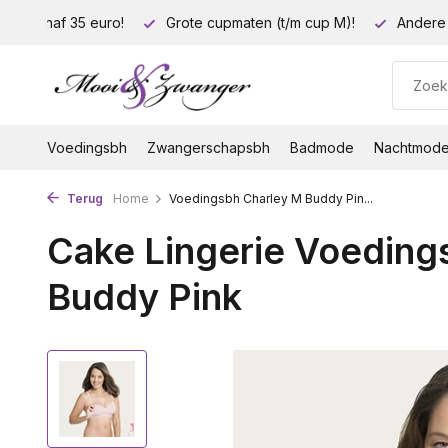
ding vanaf 35 euro!
Grote cupmaten (t/m cup M)!
Andere 
Voedingsbh
Zwangerschapsbh
Badmode
Nachtmod
Terug
Home
Voedingsbh Charley M Buddy Pin...
Cake Lingerie Voeding
Buddy Pink