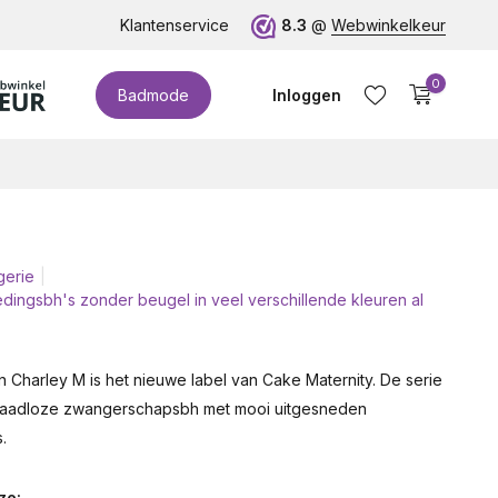
euro!
Klantenservice
8.3
@
Webwinkelkeur
0
Badmode
Inloggen
gerie
edingsbh's zonder beugel in veel verschillende kleuren al
Account aanmaken
 Charley M is het nieuwe label van Cake Maternity. De serie
Naadloze zwangerschapsbh met mooi uitgesneden
.
ze: