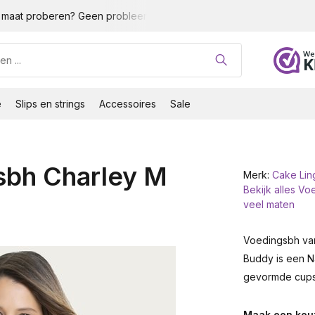
maat proberen? Geen probleem!
Gratis verzending vanaf 35 
e
Slips en strings
Accessoires
Sale
sbh Charley M
Merk:
Cake Lin
Bekijk alles Vo
veel maten
Voedingsbh van
Buddy is een 
gevormde cups
Maak een keu