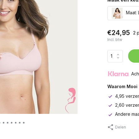
Maat: 
€24,95
2 
Incl. btw
Ach
Waarom Mooi 
4,95 verze
2,60 verze
Andere maa
Delen