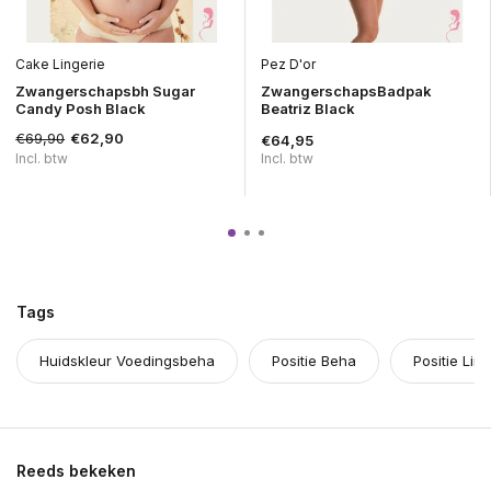
Cake Lingerie
Pez D'or
Zwangerschapsbh Sugar
ZwangerschapsBadpak
Candy Posh Black
Beatriz Black
€69,90
€62,90
€64,95
Incl. btw
Incl. btw
Tags
Huidskleur Voedingsbeha
Positie Beha
Positie Lin
Reeds bekeken