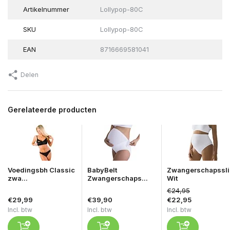
Artikelnummer
Lollypop-80C
SKU
Lollypop-80C
EAN
8716669581041
Delen
Gerelateerde producten
Voedingsbh Classic
BabyBelt
Zwangerschapssli
zwa...
Zwangerschaps...
Wit
€24,95
€29,99
€39,90
€22,95
Incl. btw
Incl. btw
Incl. btw