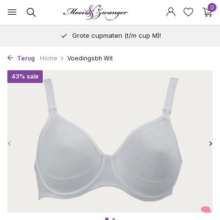
0
Grote cupmaten (t/m cup M)!
Terug
Home
Voedingsbh Wit
43% sale