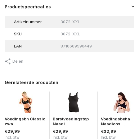
Productspecificaties
Artikelnummer
3072-XXL
SKU
3072-XXL
EAN
8716669590449
Delen
Gerelateerde producten
Voedingsbh Classic
Borstvoedingstop
Voedingsbeha
zwa...
Naadl...
Naadloos ...
€29,99
€29,99
€32,99
Incl. btw
Incl. btw
Incl. btw