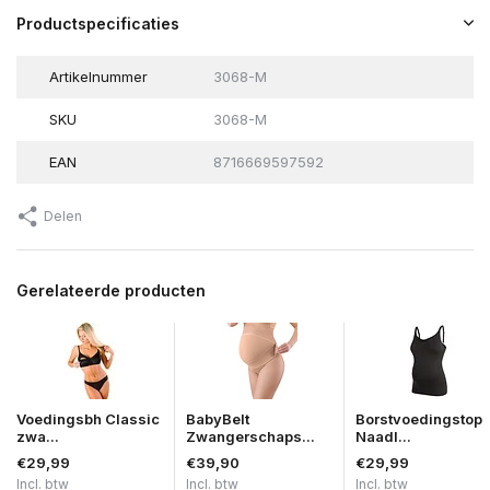
Productspecificaties
Artikelnummer
3068-M
SKU
3068-M
EAN
8716669597592
Delen
Gerelateerde producten
Voedingsbh Classic
BabyBelt
Borstvoedingstop
zwa...
Zwangerschaps...
Naadl...
€29,99
€39,90
€29,99
Incl. btw
Incl. btw
Incl. btw