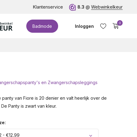
te cupmaten (t/m cup M)!
Klantenservice
8.3
@
Webwinkelkeur
0
Badmode
Inloggen
wangerschapspanty's en Zwangerschapsleggings
Account aanmaken
e panty van Fiore is 20 denier en valt heerlijk over de
De Panty is zwart van kleur.
ze:
2 - €12,99