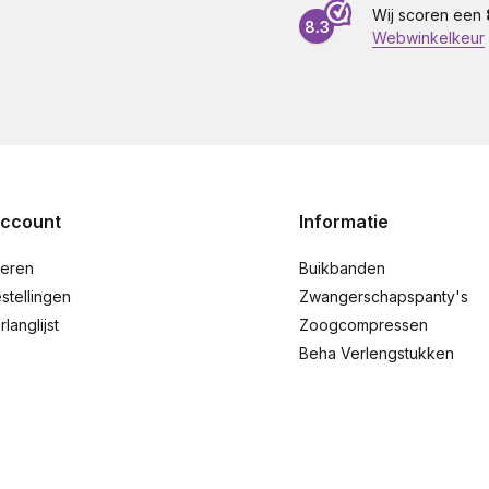
Wij scoren een
8.3
Webwinkelkeur
account
Informatie
reren
Buikbanden
stellingen
Zwangerschapspanty's
rlanglijst
Zoogcompressen
Beha Verlengstukken