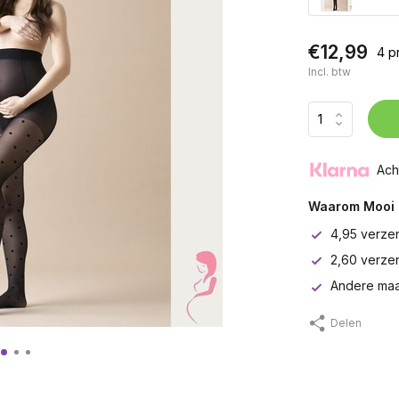
€12,99
4 p
Incl. btw
Ach
Waarom Mooi 
4,95 verze
2,60 verze
Andere maa
Delen