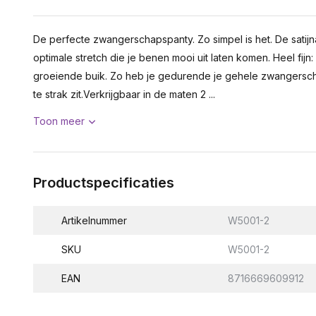
De perfecte zwangerschapspanty. Zo simpel is het. De satijn
optimale stretch die je benen mooi uit laten komen. Heel fij
groeiende buik. Zo heb je gedurende je gehele zwangersch
te strak zit.Verkrijgbaar in de maten 2 ...
Toon meer
Productspecificaties
Artikelnummer
W5001-2
SKU
W5001-2
EAN
8716669609912