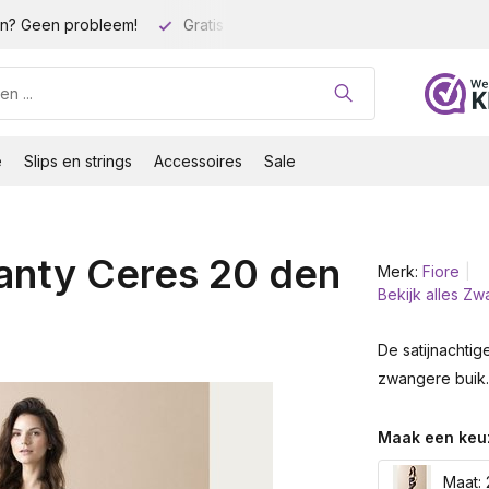
n? Geen probleem!
Gratis verzending vanaf 35 euro!
Gro
e
Slips en strings
Accessoires
Sale
anty Ceres 20 den
Merk:
Fiore
Bekijk alles Z
De satijnachtig
zwangere buik. 
Maak een keu
Maat: 