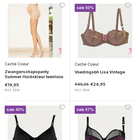
sale 50%
Cache Coeur
Cache Coeur
Zwangerschapspanty
Voedingsbh Lisa Vintage
Summer Huidskleur teenloos
€49,95
€24,95
€19,95
Incl. btw
Incl. btw
sale 40%
sale 57%