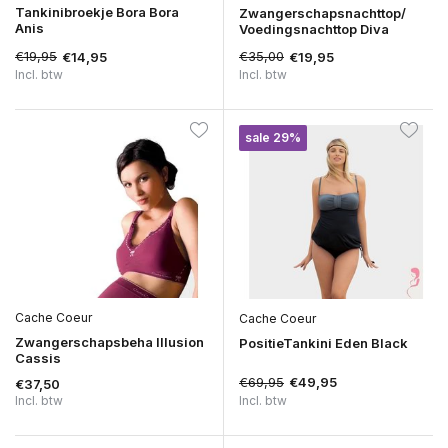
Tankinibroekje Bora Bora
Zwangerschapsnachttop/
Anis
Voedingsnachttop Diva
€19,95
€35,00
€14,95
€19,95
Incl. btw
Incl. btw
sale 29%
Cache Coeur
Cache Coeur
Zwangerschapsbeha Illusion
PositieTankini Eden Black
Cassis
€69,95
€49,95
€37,50
Incl. btw
Incl. btw