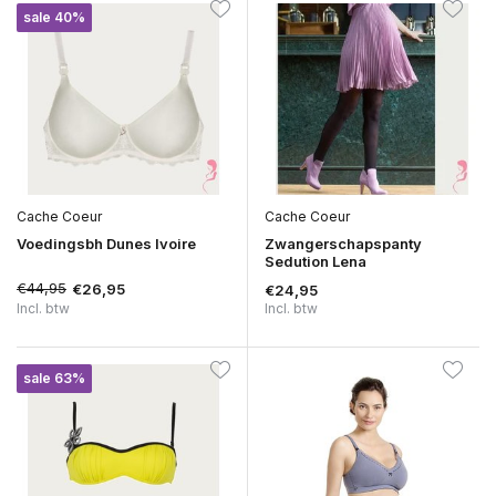
sale 40%
Cache Coeur
Cache Coeur
Voedingsbh Dunes Ivoire
Zwangerschapspanty
Sedution Lena
€44,95
€26,95
€24,95
Incl. btw
Incl. btw
sale 63%