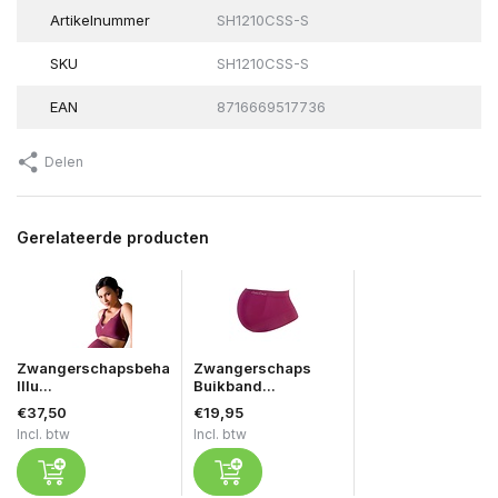
Artikelnummer
SH1210CSS-S
SKU
SH1210CSS-S
EAN
8716669517736
Delen
Gerelateerde producten
Zwangerschapsbeha
Zwangerschaps
Illu...
Buikband...
€37,50
€19,95
Incl. btw
Incl. btw