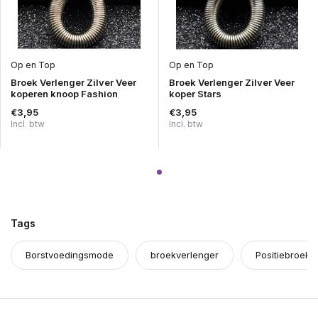
Op en Top
Op en Top
Broek Verlenger Zilver Veer
Broek Verlenger Zilver Veer
koperen knoop Fashion
koper Stars
€3,95
€3,95
Incl. btw
Incl. btw
Tags
Borstvoedingsmode
broekverlenger
Positiebroeke