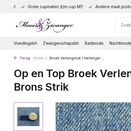
35 euro!
Grote cupmaten (t/m cup M)!
Andere maat prob
Voedingsbh
Zwangerschapsbh
Badmode
Nachtmod
Terug
Home
Broek Verlengstuk / Verlenger ...
Op en Top Broek Verlen
Brons Strik