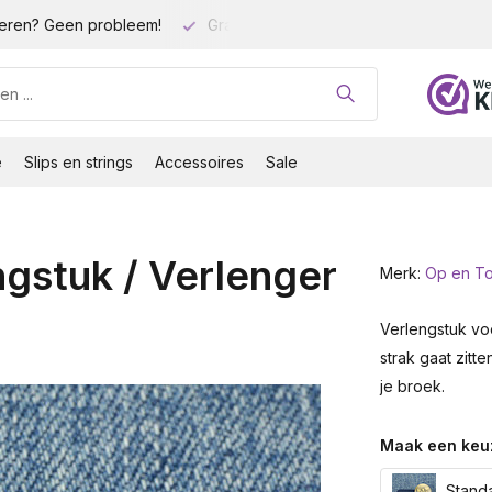
eren? Geen probleem!
Gratis verzending vanaf 35 euro!
e
Slips en strings
Accessoires
Sale
gstuk / Verlenger
Merk:
Op en T
Verlengstuk voo
strak gaat zit
je broek.
Maak een keu
Standa