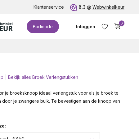
Klantenservice
8.3
@
Webwinkelkeur
0
Badmode
Inloggen
op
Bekijk alles Broek Verlengstukken
Account aanmaken
r je broeksknoop ideaal verlengstuk voor als je broek te
ten door je zwangere buik. Te bevestigen aan de knoop van
ze:
ard - €3,50