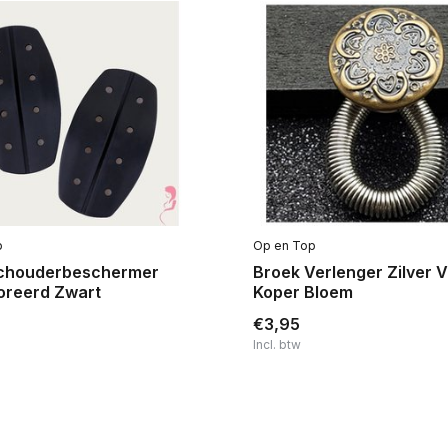
p
Op en Top
chouderbeschermer
Broek Verlenger Zilver 
oreerd Zwart
Koper Bloem
€3,95
Incl. btw