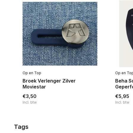
Op en Top
Op en To
l
Broek Verlenger Zilver
Beha S
Moviestar
Geperf
€3,50
€5,95
Incl. btw
Incl. btw
Tags