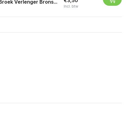
€3,50
Broek Verlenger Brons...
Incl. btw