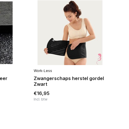
Work-Less
Op
Veer
Zwangerschaps herstel gordel
Br
Zwart
Mo
€16,95
€3
Incl. btw
Inc