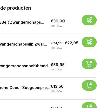
rde producten
€39,90
yBelt Zwangerschaps...
Incl. btw
€22,95
€24,95
angerschapsslip Zwar...
Incl. btw
€39,95
angerschapsnachthemd...
Incl. btw
€13,50
ache Coeur Zoogcompre...
Incl. btw