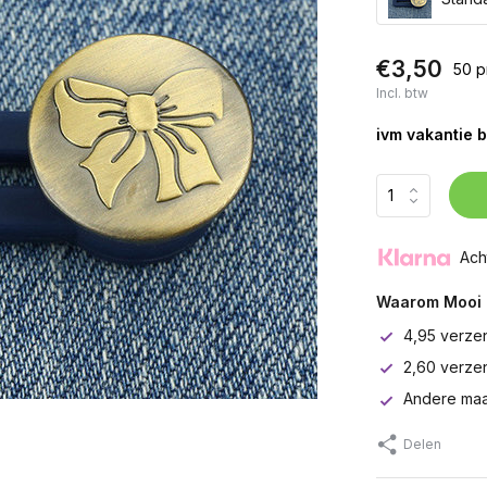
€3,50
50 p
Incl. btw
ivm vakantie b
Ach
Waarom Mooi 
4,95 verze
2,60 verze
Andere maa
Delen