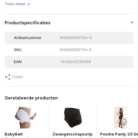
Toon meer
Productspecificaties
Artikelnummer
MAMSDEN70H-S
SKU
MAMSDEN70H-S
EAN
7434042516558
Delen
Gerelateerde producten
BabyBelt
Zwangerschapsslip
Positie Panty 20 D